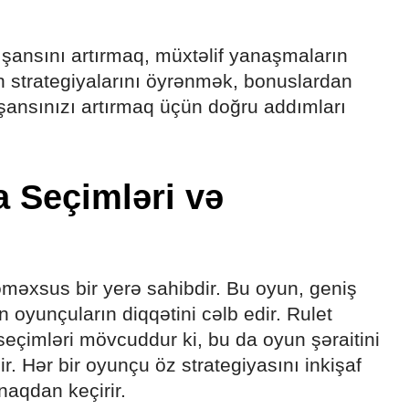
şansını artırmaq, müxtəlif yanaşmaların
n strategiyalarını öyrənmək, bonuslardan
şansınızı artırmaq üçün doğru addımları
 Seçimləri və
məxsus bir yerə sahibdir. Bu oyun, geniş
n oyunçuların diqqətini cəlb edir. Rulet
eçimləri mövcuddur ki, bu da oyun şəraitini
r. Hər bir oyunçu öz strategiyasını inkişaf
naqdan keçirir.