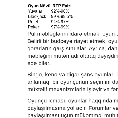
Oyun Növü
RTP Faizi
Yuvalar
92%-98%
Blackjack
99%-99.5%
Rulet
94%-97%
Poker
97%-99%
Pul məbləğlərini idarə etmək, oyun 
Belirli bir büdcəyə riayət etmək, oyu
qərarların qarşısını alar. Ayrıca, d
məbləğini mütəmadi olaraq dəyişdirm
edə bilər.
Bingo, keno və digər şans oyunları ilə
anlamaq, bir oyunçunun seçimini dah
müxtəlif mexanizmlərlə işləyir və fərq
Oyunçu icması, oyunlar haqqında mü
paylaşılmasına yol açır. Forumlar və 
paylaşılması üçün mükəmməl mühitlə