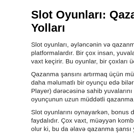
Slot Oyunları: Qaz
Yolları
Slot oyunları, əyləncənin və qazanm
platformalardır. Bir çox insan, yuval
vaxt keçirir. Bu oyunlar, bir çoxları
Qazanma şansını artırmaq üçün müxtə
daha məlumatlı bir oyunçu edə bilə
Player) dərəcəsinə sahib yuvalarını
oyunçunun uzun müddətli qazanma eh
Slot oyunlarını oynayarkən, bonus d
faydalıdır. Çox vaxt, müəyyən kombi
olur ki, bu da əlavə qazanma şansı 