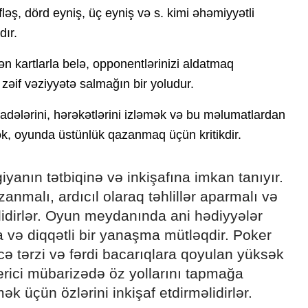
fləş, dörd eyniş, üç eyniş və s. kimi əhəmiyyətli
dır.
ən kartlarla belə, opponentlərinizi aldatmaq
 zəif vəziyyətə salmağın bir yoludur.
ifadələrini, hərəkətlərini izləmək və bu məlumatlardan
ək, oyunda üstünlük qazanmaq üçün kritikdir.
giyanın tətbiqinə və inkişafına imkan tanıyır.
nmalı, ardıcıl olaraq təhlillər aparmalı və
əlidirlər. Oyun meydanında ani hədiyyələr
 və diqqətli bir yanaşma mütləqdir. Poker
cə tərzi və fərdi bacarıqlara qoyulan yüksək
erici mübarizədə öz yollarını tapmağa
ək üçün özlərini inkişaf etdirməlidirlər.