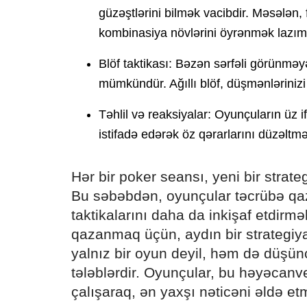
güzəştlərini bilmək vacibdir. Məsələn, 
kombinasiya növlərini öyrənmək lazım
Blöf taktikası: Bəzən sərfəli görünməy
mümkündür. Ağıllı blöf, düşmənlərinizi
Təhlil və reaksiyalar: Oyunçuların üz 
istifadə edərək öz qərarlarını düzəltm
Hər bir poker seansı, yeni bir strate
Bu səbəbdən, oyunçular təcrübə qaza
taktikalarını daha da inkişaf etdirm
qazanmaq üçün, aydın bir strategiya
yalnız bir oyun deyil, həm də düşün
tələblərdir. Oyunçular, bu həyəcanv
çalışaraq, ən yaxşı nəticəni əldə etm