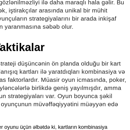
özlənilməzliyi ilə daha maraqlı hala gəlir. Bu
k, iştirakçılar arasında unikal bir mühit
unçuların strategiyalarını bir arada inkişaf
arın yaranmasına səbəb olur.
aktikalar
trateji düşüncənin ön planda olduğu bir kart
nışıq kartları ilə yaratdıqları kombinasiya və
sas faktorlardır. Müasir oyun icmasında, poker,
əyləncələrlə birlikdə geniş yayılmışdır, amma
 strategiyaları var. Oyun boyunca şəkil
ə oyunçunun müvəffəqiyyətini müəyyən edə
ker oyunu üçün əlbətdə ki, kartların kombinasiya