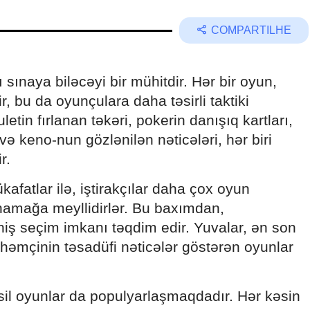
COMPARTILHE
ı sınaya biləcəyi bir mühitdir. Hər bir oyun,
r, bu da oyunçulara daha təsirli taktiki
tin fırlanan təkəri, pokerin danışıq kartları,
və keno-nun gözlənilən nəticələri, hər biri
r.
afatlar ilə, iştirakçılar daha çox oyun
ınamağa meyllidirlər. Bu baxımdan,
niş seçim imkanı təqdim edir. Yuvalar, ən son
 həmçinin təsadüfi nəticələr göstərən oyunlar
sil oyunlar da populyarlaşmaqdadır. Hər kəsin