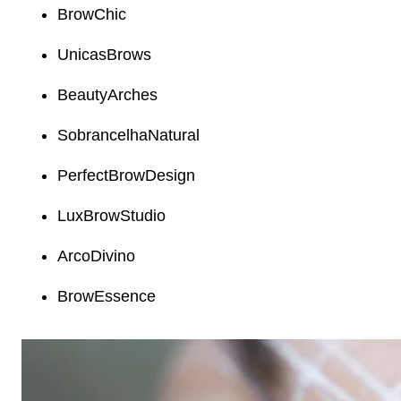
BrowChic
UnicasBrows
BeautyArches
SobrancelhaNatural
PerfectBrowDesign
LuxBrowStudio
ArcoDivino
BrowEssence