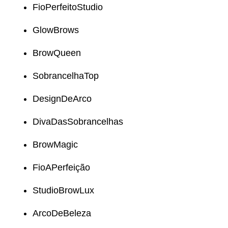
FioPerfeitoStudio
GlowBrows
BrowQueen
SobrancelhaTop
DesignDeArco
DivaDasSobrancelhas
BrowMagic
FioAPerfeição
StudioBrowLux
ArcoDeBeleza