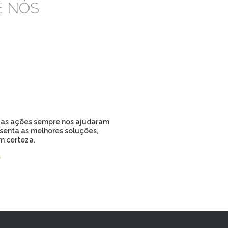
E NÓS
suas ações sempre nos ajudaram
esenta as melhores soluções,
m certeza.
s